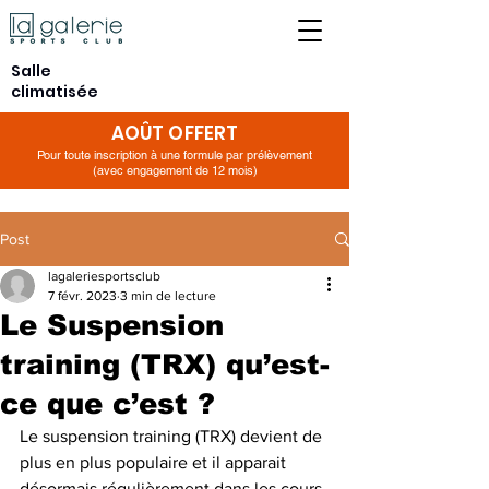
Salle
climatisée
AOÛT OFFERT
Pour toute inscription à une formule par prélèvement
(avec engagement de 12 mois)
Post
lagaleriesportsclub
7 févr. 2023
3 min de lecture
Le Suspension
training (TRX) qu’est-
ce que c’est ?
Le suspension training (TRX) devient de 
plus en plus populaire et il apparait 
désormais régulièrement dans les cours 