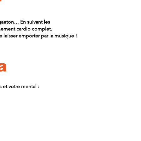
?
gaeton… En suivant les
nement cardio complet.
e laisser emporter par la musique !
a
 et votre mental :