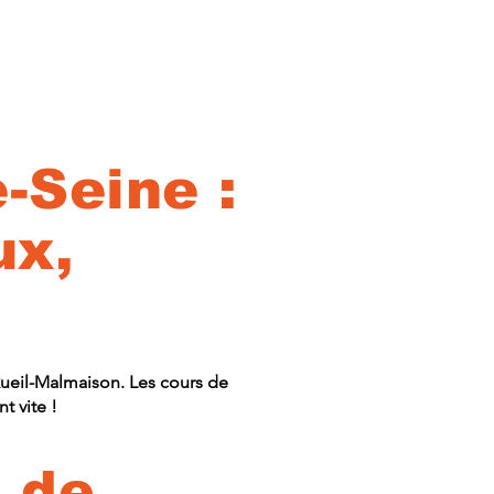
-Seine :
ux,
Rueil-Malmaison. Les cours de
t vite !
s de