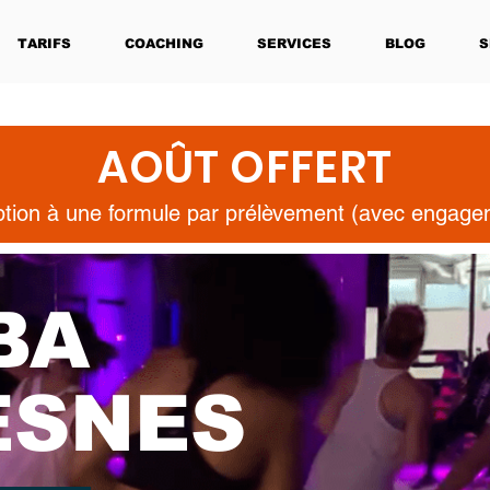
TARIFS
COACHING
SERVICES
BLOG
S
AOÛT OFFERT
iption à une formule par prélèvement (avec engag
BA
ESNES