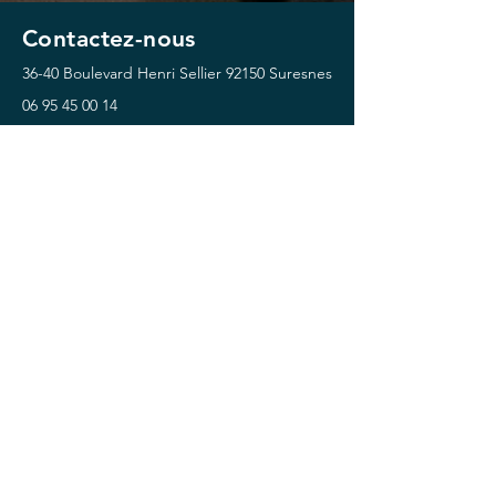
Contactez-nous
36-40 Boulevard Henri Sellier
92150 Suresnes
06 95 45 00 14
contact@lagaleriesportsclub.com
Horaires
Lundi - Vendredi :
07h00 - 22h00
Samedi - Dimanche :
09h30 -18h00
Je reserve ma séance !