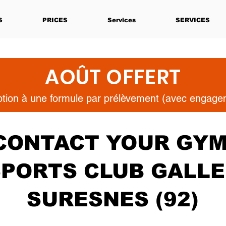
S
PRICES
Services
SERVICES
AOÛT OFFERT
iption à une formule par prélèvement (avec engag
CONTACT YOUR GYM
SPORTS CLUB GALLE
SURESNES (92)