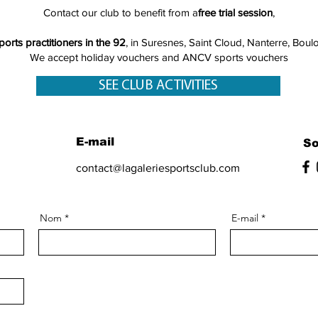
Contact our club to benefit from a
free trial session
,
ports practitioners in the 92
, in Suresnes, Saint Cloud, Nanterre, Boul
We accept holiday vouchers and ANCV sports vouchers
SEE CLUB ACTIVITIES
E-mail
So
contact@lagaleriesportsclub.com
Nom
E-mail