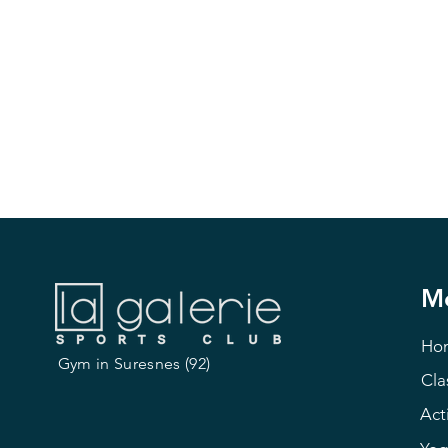
M
Ho
Gym in Suresnes (92)
Cla
Acti