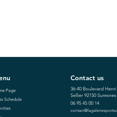
enu
Contact us
36-40 Boulevard Henri
me Page
Sellier
92150 Suresnes
ss Schedule
06 95 45 00 14
vities
contact@lagaleriesports