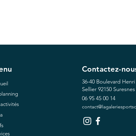
enu
Contactez-nou
36-40 Boulevard Henri
ueil
Sellier
92150 Suresnes
planning
06 95 45 00 14
activités
contact@lagaleriesports
a
fs
vices