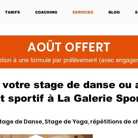
TARIFS
COACHING
SERVICES
BLOG
S
AOÛT OFFERT
iption à une formule par prélèvement (avec engag
 votre stage de danse ou 
 sportif à La Galerie Spo
tage de Danse, Stage de Yoga, répétitions de c