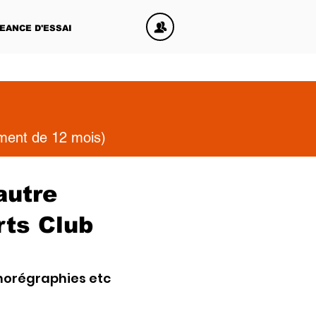
EANCE D'ESSAI
ement de 12 mois)
autre
rts Club
horégraphies etc